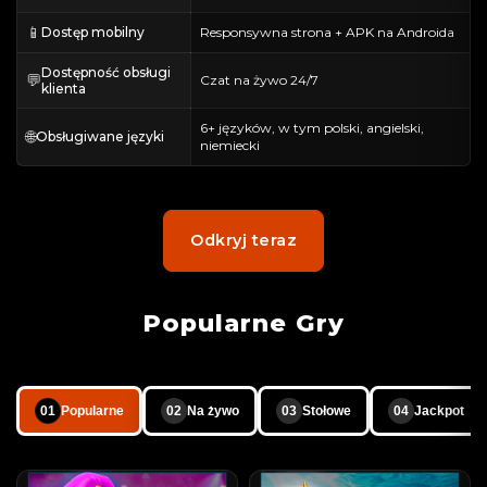
📱
Dostęp mobilny
Responsywna strona + APK na Androida
Dostępność obsługi
💬
Czat na żywo 24/7
klienta
6+ języków, w tym polski, angielski,
🌐
Obsługiwane języki
niemiecki
Odkryj teraz
Popularne Gry
01
Popularne
02
Na żywo
03
Stołowe
04
Jackpot