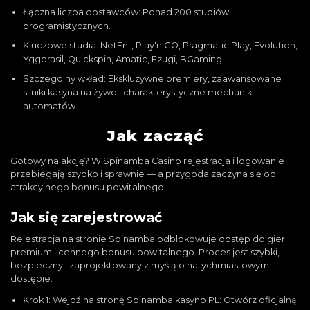
Łączna liczba dostawców: Ponad 200 studiów
programistycznych.
Kluczowe studia: NetEnt, Play'n GO, Pragmatic Play, Evolution,
Yggdrasil, Quickspin, Amatic, Ezugi, BGaming.
Szczególny wkład: Ekskluzywne premiery, zaawansowane
silniki kasyna na żywo i charakterystyczne mechaniki
automatów.
Jak zacząć
Gotowy na akcję? W Spinamba Casino rejestracja i logowanie
przebiegają szybko i sprawnie — a przygoda zaczyna się od
atrakcyjnego bonusu powitalnego.
Jak się zarejestrować
Rejestracja na stronie Spinamba odblokowuje dostęp do gier
premium i cennego bonusu powitalnego. Proces jest szybki,
bezpieczny i zaprojektowany z myślą o natychmiastowym
dostępie.
Krok 1: Wejdź na stronę Spinamba kasyno PL: Otwórz oficjalną