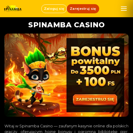
Zaloguj się
Zarejestruj się
SPINAMBA CASINO
Witaj w Spinamba Casino — zaufanym kasynie online dla polskich
graczy, oferującym hojne bonusy i ogromną bibliotekę gier.