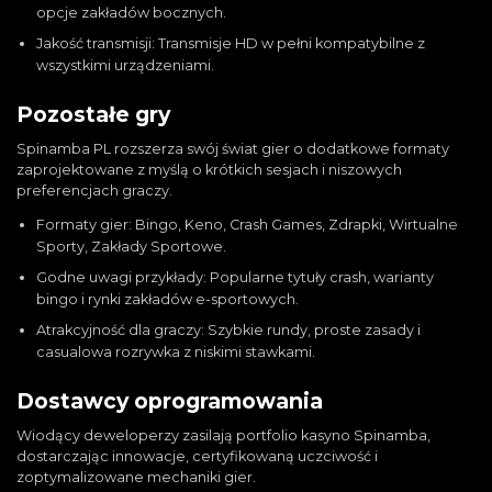
opcje zakładów bocznych.
Jakość transmisji: Transmisje HD w pełni kompatybilne z
wszystkimi urządzeniami.
Pozostałe gry
Spinamba PL rozszerza swój świat gier o dodatkowe formaty
zaprojektowane z myślą o krótkich sesjach i niszowych
preferencjach graczy.
Formaty gier: Bingo, Keno, Crash Games, Zdrapki, Wirtualne
Sporty, Zakłady Sportowe.
Godne uwagi przykłady: Popularne tytuły crash, warianty
bingo i rynki zakładów e-sportowych.
Atrakcyjność dla graczy: Szybkie rundy, proste zasady i
casualowa rozrywka z niskimi stawkami.
Dostawcy oprogramowania
Wiodący deweloperzy zasilają portfolio kasyno Spinamba,
dostarczając innowacje, certyfikowaną uczciwość i
zoptymalizowane mechaniki gier.