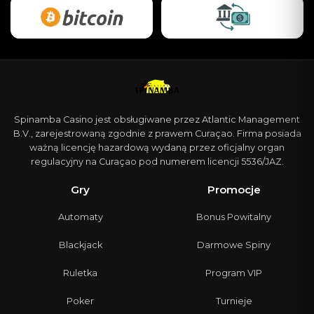
Spinamba Casino jest obsługiwane przez Atlantic Management
B.V., zarejestrowaną zgodnie z prawem Curaçao. Firma posiada
ważną licencję hazardową wydaną przez oficjalny organ
regulacyjny na Curaçao pod numerem licencji 5536/JAZ.
Gry
Promocje
Automaty
Bonus Powitalny
Blackjack
Darmowe Spiny
Ruletka
Program VIP
Poker
Turnieje